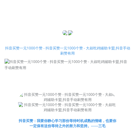
抖音买赞一元1000个赞 - 抖音买赞一元1000个赞 - 大叔吃鸡辅助卡盟,抖音手动
刷赞有用
抖音买赞：我要你静心学习那份等待时机成熟的情绪，也要你
一定保有这份等待之外的努力和坚持。------三毛