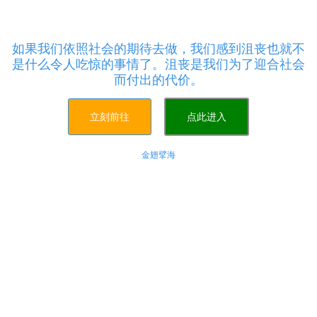
全网最便宜刷抖音业务平台，火爆招收代理加盟，主
营各种空间业务,快手免费双击、QQ钻业务,快手刷赞
网站等，以及各种抖音秒刷平台网站！！
如果我们依照社会的期待去做，我们感到沮丧也就不
是什么令人吃惊的事情了。沮丧是我们为了迎合社会
而付出的代价。
立刻前往
点此进入
金翅擘海