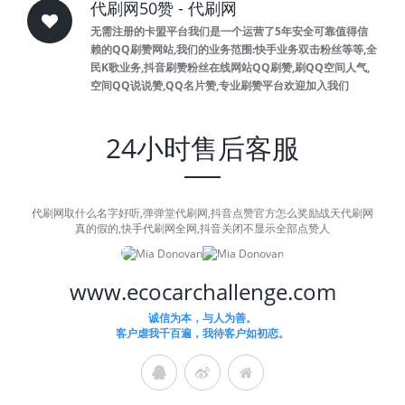
代刷网50赞 - 代刷网
无需注册的卡盟平台我们是一个运营了5年安全可靠值得信
赖的QQ刷赞网站,我们的业务范围:快手业务双击粉丝等等,全
民K歌业务,抖音刷赞粉丝在线网站QQ刷赞,刷QQ空间人气,
空间QQ说说赞,QQ名片赞,专业刷赞平台欢迎加入我们
24小时售后客服
代刷网取什么名字好听,弹弹堂代刷网,抖音点赞官方怎么奖励战天代刷网
真的假的,快手代刷网全网,抖音关闭不显示全部点赞人
www.ecocarchallenge.com
诚信为本，与人为善。
客户虐我千百遍，我待客户如初恋。