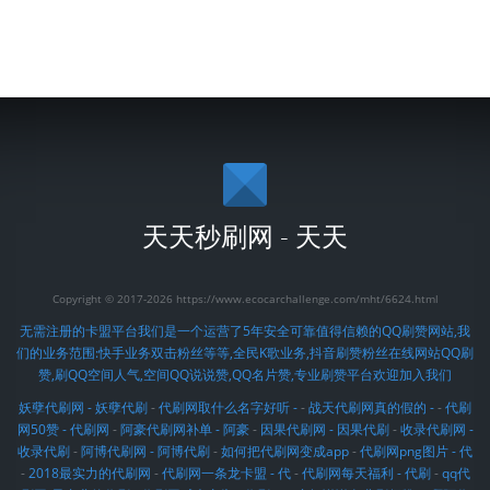
天天秒刷网 - 天天
Copyright © 2017-2026 https://www.ecocarchallenge.com/mht/6624.html
无需注册的卡盟平台我们是一个运营了5年安全可靠值得信赖的QQ刷赞网站,我
们的业务范围:快手业务双击粉丝等等,全民K歌业务,抖音刷赞粉丝在线网站QQ刷
赞,刷QQ空间人气,空间QQ说说赞,QQ名片赞,专业刷赞平台欢迎加入我们
妖孽代刷网 - 妖孽代刷
-
代刷网取什么名字好听 -
-
战天代刷网真的假的 -
-
代刷
网50赞 - 代刷网
-
阿豪代刷网补单 - 阿豪
-
因果代刷网 - 因果代刷
-
收录代刷网 -
收录代刷
-
阿博代刷网 - 阿博代刷
-
如何把代刷网变成app
-
代刷网png图片 - 代
-
2018最实力的代刷网
-
代刷网一条龙卡盟 - 代
-
代刷网每天福利 - 代刷
-
qq代