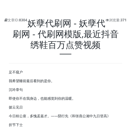
妖孽代刷网 - 妖孽代
文章ID:
8304
浏览量:
371
刷网 - 代刷网模版,最近抖音
绣鞋百万点赞视频
足不窥户
我希望睡前最后看到的是你。
沉吟章句
即使你不在我身边，也能感觉到你的温暖。
披云见日
今日桓公座，多愧孟嘉才。——阴行先《和张燕公湘中九日登高》
折节下士