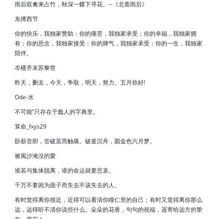
雨后双禽来占竹，秋深一蝶下寻花。--《北斋雨后》
东撙西节
你的快乐，我独家赞助：你的痛苦，我独家承受；你的幸福，我独家拥
有；你的思念，我独家接受：你的脾气，我独家承受：你的一生，我独家
陪伴。
岑楼齐末苏黎世
昨天，删去，今天，争取，明天，努力。五月你好!
Ode-水
不可能”只存在于蠢人的字典里。
算命_fxys29
卧薪尝胆，尝破茧而触痛。破釜沉舟，圆金色六月梦。
被風沙淹沒的愛
谁若与集体脱离，谁的命运就要悲哀。
千万不要因为面子而失去不该失去的人。
有时觉得离你很近，近得可以看清你瞳仁里的自己；有时又觉得离你那么
远，远得听不清你说些什么。朵朵的花香，句句的祝福，遥寄给远方的挚