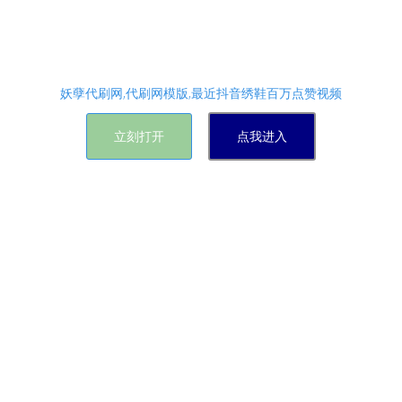
全网最便宜刷抖音业务平台，火爆招收代理加盟，主
营各种空间业务,快手免费双击、QQ钻业务,快手刷赞
网站等，以及各种抖音秒刷平台网站！！
妖孽代刷网,代刷网模版,最近抖音绣鞋百万点赞视频
立刻打开
点我进入