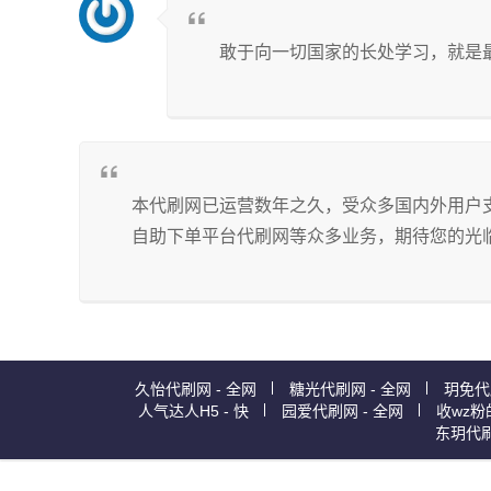
敢于向一切国家的长处学习，就是
本代刷网已运营数年之久，受众多国内外用户
自助下单平台代刷网等众多业务，期待您的光
久怡代刷网 - 全网
糖光代刷网 - 全网
玥免代
人气达人H5 - 快
园爱代刷网 - 全网
收wz粉
东玥代刷