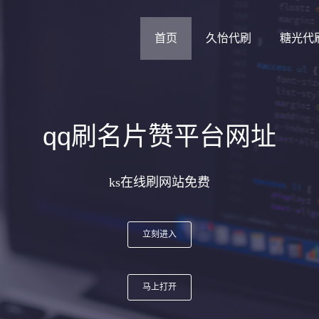
首页
久怡代刷
糖光代
qq刷名片赞平台网址
立刻进入
马上打开