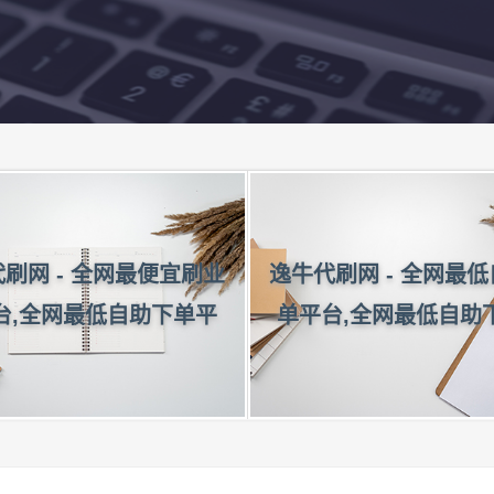
刷网 - 全网最便宜刷业
逸牛代刷网 - 全网最
台,全网最低自助下单平
单平台,全网最低自助
全网最低自助下单平台,全
台,全网最便宜刷业务平
网最低自助下单平台
网最低自助下单平