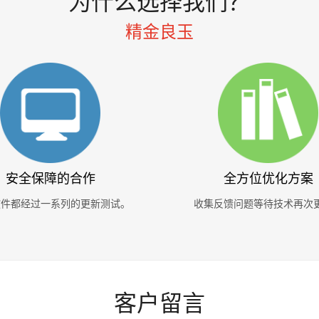
为什么选择我们？
精金良玉
安全保障的合作
全方位优化方案
软件都经过一系列的更新测试。
收集反馈问题等待技术再次
客户留言