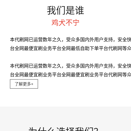
我们是谁
鸡犬不宁
本代刷网已运营数年之久，受众多国内外用户支持，安全
台全网最便宜刷业务平台全网最低自助下单平台代刷网等
本代刷网已运营数年之久，受众多国内外用户支持，安全
台全网最便宜刷业务平台全网最便宜刷业务平台代刷网等
了解更多+