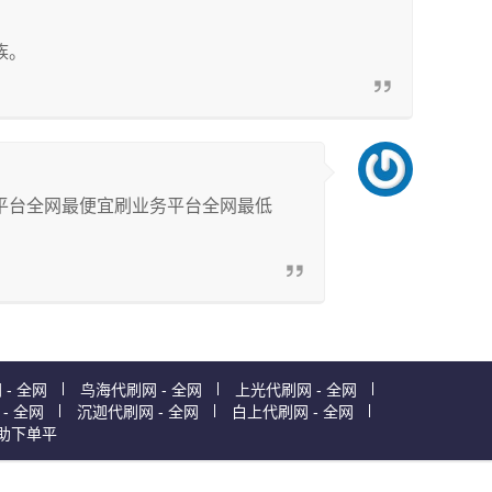
族。
平台全网最便宜刷业务平台全网最低
- 全网
鸟海代刷网 - 全网
上光代刷网 - 全网
- 全网
沉迦代刷网 - 全网
白上代刷网 - 全网
助下单平