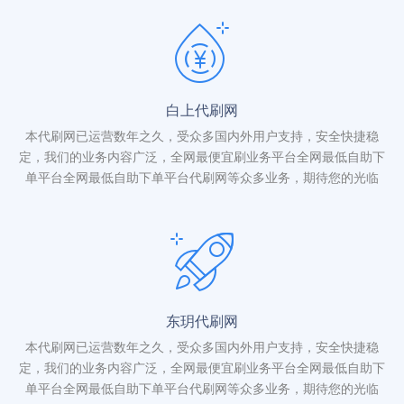
白上代刷网
本代刷网已运营数年之久，受众多国内外用户支持，安全快捷稳
定，我们的业务内容广泛，全网最便宜刷业务平台全网最低自助下
单平台全网最低自助下单平台代刷网等众多业务，期待您的光临
东玥代刷网
本代刷网已运营数年之久，受众多国内外用户支持，安全快捷稳
定，我们的业务内容广泛，全网最便宜刷业务平台全网最低自助下
单平台全网最低自助下单平台代刷网等众多业务，期待您的光临