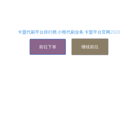
低价qq刷空间说说作品赞-qq说说作品赞自助下单平
台-枝繁叶茂刷作品赞平台抖音.快手.王者.公众号.刷赞
网，qq空间说说.名片赞低价0.5元，24小时业务自助
下单平台！p
卡盟代刷平台排行榜,小熊代刷业务,卡盟平台官网2020
前往下単
继续前往