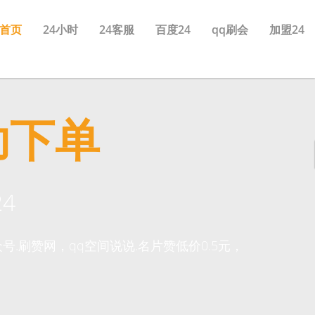
4首页
24小时
24客服
百度24
qq刷会
加盟24
助下单
4
号.刷赞网，qq空间说说.名片赞低价0.5元，