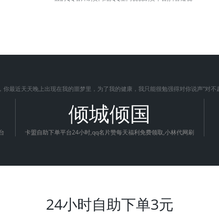
最近天天晚上出现在我的噩梦里，为了我的健康，我只能很勉强得对你说声“对不起，我错
倾城倾国
台
卡盟自助下单平台24小时,qq名片赞每天福利免费领取,小林代网刷
24小时自助下单3元