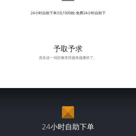
24小时自助下单3元1000粉-免费24小时自助下
予取予求
喜欢这一词好像变得越来越廉价了。
24小时自助下单