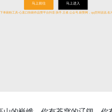
马上前往
马上进入
自助下单刷粉工具-心直口快刷作品赞平台抖音.快手.王者.公众号.刷赞网，qq空间说说.名
高山的巍峨，你有苍穹的辽阔，你