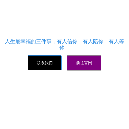
机自助下单,抖音怎么偷赞
我们支持多种支付方式:支付宝、QQ钱包、微信、财
付通支付,全网最大最强口碑最好的业务网站!快手刷
粉点赞,抖音刷粉点赞最便宜最稳定、最便捷、最安全
的24小时业务下单平台,软件24H全自动处理
人生最幸福的三件事，有人信你，有人陪你，有人等
你。
联系我们
前往官网