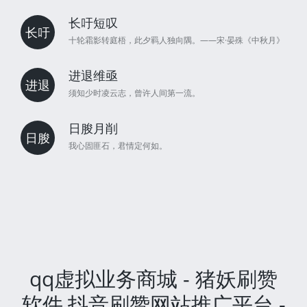
长吁短叹
长吁
十轮霜影转庭梧，此夕羁人独向隅。——宋·晏殊《中秋月》
进退维亟
进退
须知少时凌云志，曾许人间第一流。
日朘月削
日朘
我心固匪石，君情定何如。
qq虚拟业务商城 - 猪妖刷赞
软件,抖音刷赞网站推广平台 -