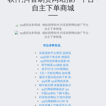
自主下单商城
有志者事竟成。
在线涨粉平台便宜 选择适
qq自助下单业务 便捷高
qq空间浏览量在线刷 快
和平精英ios辅助 提供
快手05元1000赞网站
3元一万粉丝网站 如何通
诚信卡盟在线自助下单 快
qq买赞 qq买赞的具体
蜗牛娱乐网 体验最新娱乐
qq代网刷网最低价 qq
卡盟qq绿钻 了解卡盟q
抖音粉丝网站 打造抖音粉
qq代网刷网24小时 专
抖音直播人气购买平台 提