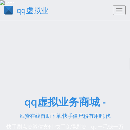
qq虚拟业
qq虚拟业务商城 -
ks赞在线自助下单,快手僵尸粉有用吗,代
快手刷点赞微信支付-快手免得刷赞 - qq一毛钱一万