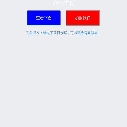
赞qq支付
查看平台
加盟我们
飞升腾实：错过了落日余晖，可以期待满天繁星。