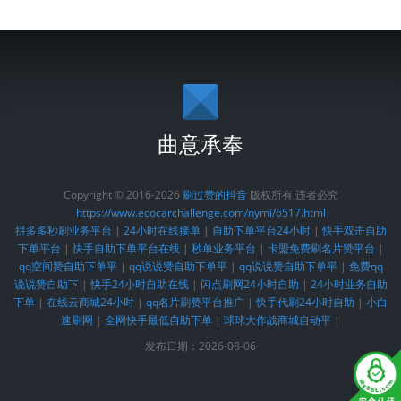
曲意承奉
Copyright © 2016-2026
刷过赞的抖音
版权所有.违者必究
https://www.ecocarchallenge.com/nymi/6517.html
拼多多秒刷业务平台
|
24小时在线接单
|
自助下单平台24小时
|
快手双击自助
下单平台
|
快手自助下单平台在线
|
秒单业务平台
|
卡盟免费刷名片赞平台
|
qq空间赞自助下单平
|
qq说说赞自助下单平
|
qq说说赞自助下单平
|
免费qq
说说赞自助下
|
快手24小时自助在线
|
闪点刷网24小时自助
|
24小时业务自助
下单
|
在线云商城24小时
|
qq名片刷赞平台推广
|
快手代刷24小时自助
|
小白
速刷网
|
全网快手最低自助下单
|
球球大作战商城自动平
|
发布日期：2026-08-06