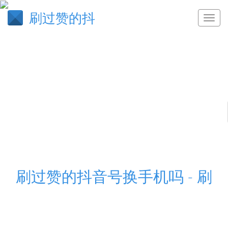
刷过赞的抖
刷过赞的抖音号换手机吗 - 刷
刷过赞的抖音号换手机吗,7代高尔夫r刷ecu,抖音查赞
我们支持多种支付方式:支付宝、QQ钱包、微信、财