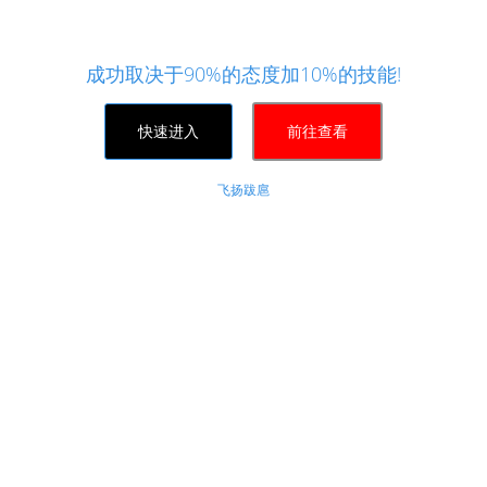
付通支付,全网最大最强口碑最好的业务网站!快手刷
粉点赞,抖音刷粉点赞最便宜最稳定、最便捷、最安全
的24小时业务下单平台,软件24H全自动处理
成功取决于90%的态度加10%的技能!
快速进入
前往查看
飞扬跋扈